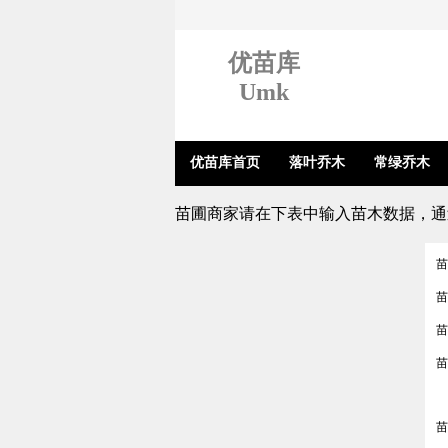
优苗库
Umk
优苗库首页
落叶乔木
常绿乔木
苗圃商家请在下表中输入苗木数据，通
苗
苗
苗
苗
苗