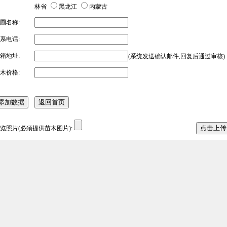
林省
黑龙江
内蒙古
圃名称:
系电话:
箱地址:
(系统发送确认邮件,回复后通过审核)
木价格:
览照片(必须提供苗木图片):