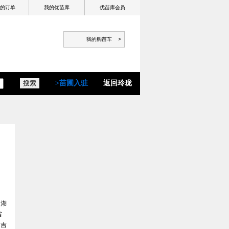
的订单
我的优苗库
优苗库会员
>苗圃入驻
返回玲珑
湖
省
吉