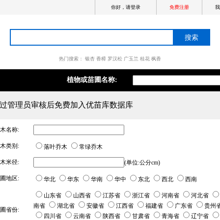
你好，请登录
免费注册
我
热门搜索：
银杏
香樟
罗汉松
广玉兰
桂花
枫香
.
.
.
.
植物或苗圃名称:
过管理员审核后免费加入优苗库数据库
木名称:
木类别:
落叶乔木
常绿乔木
木米径:
(单位:公分cm)
圃地区:
华北
华东
华南
华中
东北
西北
西南
山东省
山西省
江苏省
浙江省
河南省
河北省
南省
湖北省
安徽省
江西省
福建省
广东省
贵州
圃省份:
四川省
云南省
陕西省
甘肃省
青海省
辽宁省