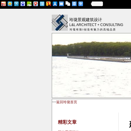
更多
玲珑景观建筑设计
L&L ARCHITECT + CONSULTING
玲 瓏 有 致 I 创 造 有 魅 力 的 高 端 品 质
<<
返回玲珑首页
精彩文章