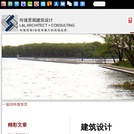
更多
玲珑景观建筑设计
L&L ARCHITECT + CONSULTING
玲 瓏 有 致 I 创 造 有 魅 力 的 高 端 品 质
<<
返回玲珑首页
精彩文章
建筑设计