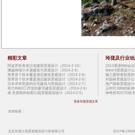
精彩文章
玲珑及行业动
阿波罗的美发沙龙建筑景观设计（2014-2-10）
2013香港BIM会议
挪威伸缩小木屋建筑与景观设计（2014-2-9）
West 8景观设计公
世界首个软木覆盖酒店建筑景观设计（2014-2-8）
施工图审查制度的八大
世界首个软木覆盖酒店建筑景观设计（2014-2-8）
对园林景观设计公司
日本岸本和彦的住宅建筑与景观设计（2014-2-7）
地产园林景观设计公
荷兰INBO工作室的豪宅建筑景观设计（2014-2-6）
云时代 BIM的延伸需
肯.史密斯的桔郡公园景观规划设计（2014-2-5）
神奇的3D打印技术（
巴黎O-S建筑事务所设计的体育馆（2014-2-4）
BIM技术助香港建筑
更多玲珑景观文章
法国度假别墅建筑与园林景观设计（2014-2-3）
企业BIM实施需要了
法新社新办公区建筑园林景观设计下（2014-2-2）
超高层管理难 BIM
法新社新办公区建筑园林景观设计上（2014-2-2）
解读园林景观设计公
友情链接：
卢旺达教育中心建筑与园林景观设计（2014-2-1）
玲珑景观BIM化宝湖
松浦龙太郎诊所的建筑与景观设计（2014-1-31）
玲珑景观全面升级参
建筑师莜崎博之的建筑与景观设计（2014-1-30）
加拿大LEES景观设
越南竹屋住宅的建筑与景观设计（2014-1-29）
玲珑园林景观设计公
北京玲珑立美景观
规划设计院
有限公司
京ICP备13015
越南生态别墅的建筑与景观设计（2014-1-28）
BIM成为园林景观设