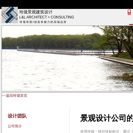
玲珑景观建筑设计
L&L ARCHITECT + CONSULTING
玲 瓏 有 致 I 创 造 有 魅 力 的 高 端 品 质
<<
返回玲珑首页
设计团队
景观设计公司的LI
公司简介
使用玲珑－绝对坐标标注，通过