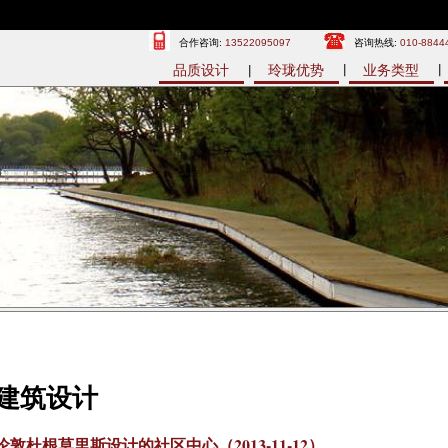
合作咨询:
13522095097
咨询热线:
010-8844
品质设计
玲珑优势
业务类型
建筑设计
伦敦杜根莫里斯设计的社区中心（2013-11-12）