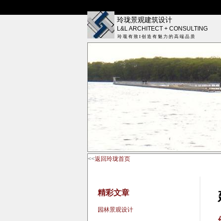
玲珑景观建筑设计
L&L ARCHITECT + CONSULTING
玲 瓏 有 致 I 创 造 有 魅 力 的 高 端 品 质
<<
返回玲珑首页
精彩文章
园林景观设计