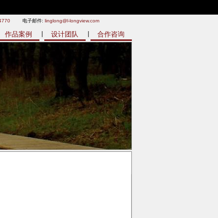
4770
电子邮件:
linglong@l-longview.com
作品案例
设计团队
合作咨询