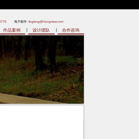
4770
电子邮件:
linglong@l-longview.com
作品案例
设计团队
合作咨询