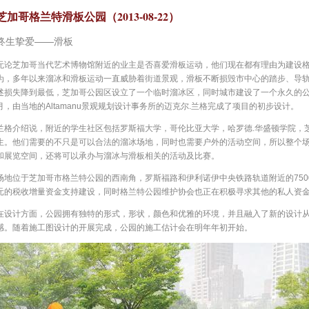
芝加哥格兰特滑板公园（2013-08-22）
终生挚爱——滑板
无论芝加哥当代艺术博物馆附近的业主是否喜爱滑板运动，他们现在都有理由为建设
为，多年以来溜冰和滑板运动一直威胁着街道景观，滑板不断损毁市中心的踏步、导轨
述损失降到最低，芝加哥公园区设立了一个临时溜冰区，同时城市建设了一个永久的公园
月，由当地的Altamanu景观规划设计事务所的迈克尔.兰格完成了项目的初步设计。
兰格介绍说，附近的学生社区包括罗斯福大学，哥伦比亚大学，哈罗德.华盛顿学院，芝
生。他们需要的不只是可以合法的溜冰场地，同时也需要户外的活动空间，所以整个
和展览空间，还将可以承办与溜冰与滑板相关的活动及比赛。
场地位于芝加哥市格兰特公园的西南角，罗斯福路和伊利诺伊中央铁路轨道附近的7500
元的税收增量资金支持建设，同时格兰特公园维护协会也正在积极寻求其他的私人资
在设计方面，公园拥有独特的形式，形状，颜色和优雅的环境，并且融入了新的设计
感。随着施工图设计的开展完成，公园的施工估计会在明年年初开始。