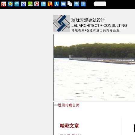
更多
玲珑景观建筑设计
L&L ARCHITECT + CONSULTING
玲 瓏 有 致 I 创 造 有 魅 力 的 高 端 品 质
<<
返回玲珑首页
精彩文章