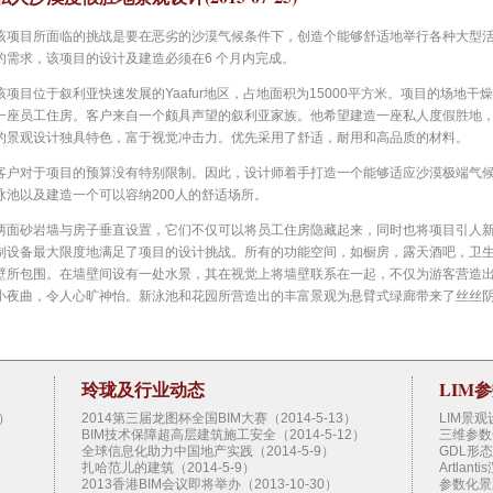
该项目所面临的挑战是要在恶劣的沙漠气候条件下，创造个能够舒适地举行各种大型
的需求，该项目的设计及建造必须在6 个月内完成。
该项目位于叙利亚快速发展的Yaafur地区，占地面积为15000平方米。项目的场地
一座员工住房。客户来自一个颇具声望的叙利亚家族。他希望建造一座私人度假胜地
的景观设计独具特色，富于视觉冲击力。优先采用了舒适，耐用和高品质的材料。
客户对于项目的预算没有特别限制。因此，设计师着手打造一个能够适应沙漠极端气
泳池以及建造一个可以容纳200人的舒适场所。
两面砂岩墙与房子垂直设置，它们不仅可以将员工住房隐藏起来，同时也将项目引人
制设备最大限度地满足了项目的设计挑战。所有的功能空间，如橱房，露天酒吧，卫
壁所包围。在墙壁间设有一处水景，其在视觉上将墙壁联系在一起，不仅为游客营造
小夜曲，令人心旷神怡。新泳池和花园所营造出的丰富景观为悬臂式绿廊带来了丝丝
为了进一步减弱恶劣的沙漠环境所带来影响，遮阳屏和气候控制系统被分散地安装在
和冷空气通过其他沟槽释放出来。隐藏式的音乐和照明系统进一步增强了这里的宁静
玲珑及行业动态
LIM
新泳池位于原住房的轴线上，蓄满水的石灰华泳池成为开展聚会和其他活动的背景幕
地排列在一起，并由当地的石匠手工雕刻成无缝的优雅形式，这种形式使泳池微微倾
）
2014第三届龙图杯全国BIM大赛（2014-5-13）
LIM景
区和按摩池。
BIM技术保障超高层建筑施工安全（2014-5-12）
三维参数
全球信息化助力中国地产实践（2014-5-9）
GDL形
该项自仅采用了3 种材料，铺装路面和泳池的石灰华，绿廊的砂岩墙面以及遮阳结钩
扎哈范儿的建筑（2014-5-9）
Artlan
2013香港BIM会议即将举办（2013-10-30）
参数化景