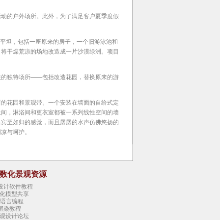
活动的户外场所。此外，为了满足客户夏季度假
干燥平坦，包括一座原来的房子，一个旧游泳池和
，将干燥荒凉的场地改造成一片沙漠绿洲。项目
候的独特场所——包括改造花园，替换原来的游
新的花园和景观带。一个安装在墙面的自给式定
生间，淋浴间和更衣室都被一系列线性空间的墙
出宾至如归的感觉，而且孱孱的水声仿佛悠扬的
阴凉与呵护。
建筑结构中。遮阳屏沿着线形沟槽排列，热空气
与祥和。
参数化景观资源
。在纯正的椭圆形泳池中，巨大的石灰华板整齐
斜，形成一个水吧，继而形成一个水下悬浮休息
观设计软件教程
化模型共享
态语言编程
的柚木板。
tis渲染教程
观设计论坛