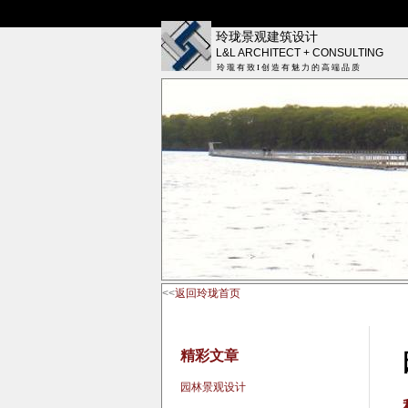
玲珑景观建筑设计
L&L ARCHITECT + CONSULTING
玲 瓏 有 致 I 创 造 有 魅 力 的 高 端 品 质
<<
返回玲珑首页
精彩文章
园林景观设计