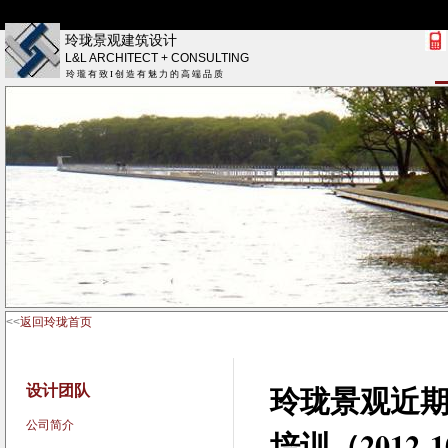
玲珑景观建筑设计
L&L ARCHITECT + CONSULTING
玲 瓏 有 致 I 创 造 有 魅 力 的 高 端 品 质
<<
返回玲珑首页
设计团队
玲珑景观
近
公司简介
培训（2012-1